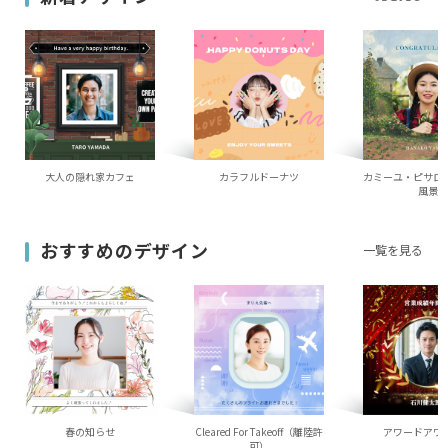
大人の隠れ家カフェ
カラフルドーナツ
カミーユ・ピサロ
風景
おすすめのデザイン
一覧を見る
春の知らせ
Cleared For Takeoff（離陸許
アワードアワ
可）