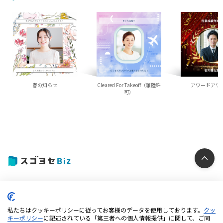
春の知らせ
Cleared For Takeoff（離陸許
アワードアワ
可）
個人情報保護方針
クッキーポリシー
私たちはクッキーポリシーに従ってお客様のデータを使用しております。
クッ
特定商取引法に基づく表記
キーポリシー
に記述されている「第三者への個人情報提供」に関して、ご同