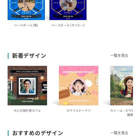
ベースボール (青)
ベースボール (ネイビー)
新着デザイン
一覧を見る
大人の隠れ家カフェ
カラフルドーナツ
カミーユ・ピサロ
風景
おすすめのデザイン
一覧を見る