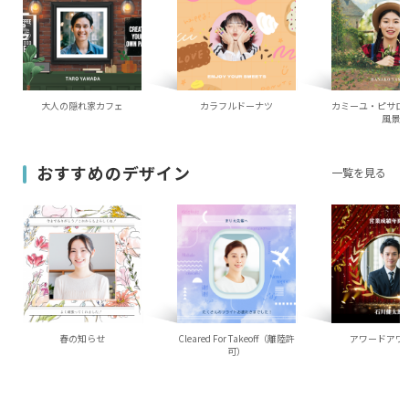
大人の隠れ家カフェ
カラフルドーナツ
カミーユ・ピサロ
風景
おすすめのデザイン
一覧を見る
春の知らせ
Cleared For Takeoff（離陸許
アワードアワ
可）