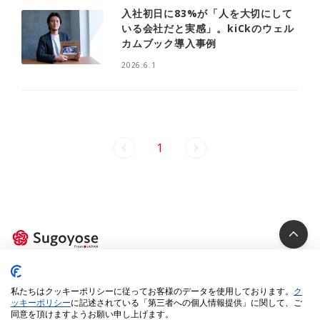
入社初日に83%が「人を大切にして
いる会社だと実感」。kiCkのウェル
カムブック導入事例
2026.6.1
1
Privacy Policy
私たちはクッキーポリシーに従ってお客様のデータを使用しております。
ク
Cookie Policy
ッキーポリシー
に記述されている「第三者への個人情報提供」に関して、ご
同意を頂けますようお願い申し上げます。
Specified Commercial Transactions Act