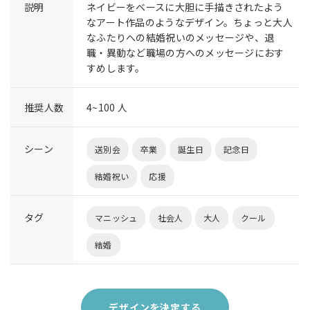
説明
ネイビーをベースに大胆に手描きされたよう
なアート作品のようなデザイン。ちょっと大人
なふたりへの結婚祝いのメッセージや、退
職・異動など職場の方へのメッセージにおす
すめします。
推奨人数
4~100 人
シーン
送別会
卒業
誕生日
記念日
結婚祝い
応援
タグ
マニッシュ
社会人
大人
クール
結婚
デザインを決定する