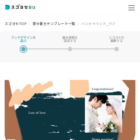
スゴヨセTOP
寄せ書きテンプレート一覧
ハンドペイント_ラフ
ブックデザインを
基本情報を
スゴヨセを
選ぶ
設定する
編集する