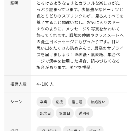
説明
とろけるような甘さとカラフルな楽しさがた
っぷり詰まっています。表情豊かなドーナツと
色とりどりのスプリンクルが、見る人すべてを
魅了すること間違いなし。お気に入りのドー
ナツのように、メッセージや写真をかわいく
飾ってくれます。職場の仲間やクラスメートへ
の誕生日メッセージにもぴったりです。甘い
思い出をたくさん詰め込んで、最高のサプライ
ズを届けましょう！※表紙・裏表紙、集合ペ
ージで漢字を使用した場合、読みづらくなる
場合があります。英字を推奨。
推奨人数
4~100 人
シーン
卒業
応援
推し活
結婚祝い
記念日
誕生日
送別会
タグ
プレゼント
パーティ
ポップ