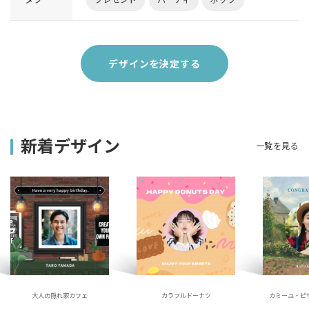
デザインを決定する
新着デザイン
一覧を見る
大人の隠れ家カフェ
カラフルドーナツ
カミーユ・ピ