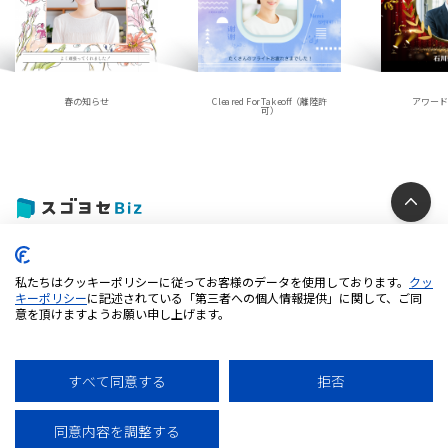
春の知らせ
アワー
Cleared For Takeoff（離陸許
可）
個人情報保護方針
私たちはクッキーポリシーに従ってお客様のデータを使用しております。
クッ
クッキーポリシー
キーポリシー
に記述されている「第三者への個人情報提供」に関して、ご同
意を頂けますようお願い申し上げます。
特定商取引法に基づく表記
利用規約
推奨環境について
すべて同意する
拒否
© 2025 iUM inc. All Rights Reserved.
同意内容を調整する
AI
チャットに質問