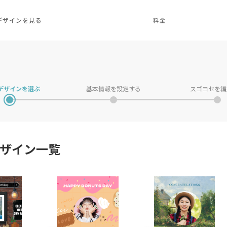
デザインを見る
料金
デザインを
選ぶ
基本情報を
設定する
スゴヨセを
編
ザイン一覧