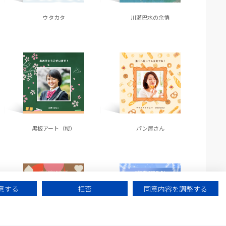
ウタカタ
川瀬巴水の余情
黒板アート（桜）
パン屋さん
意する
拒否
同意内容を調整する
AI
チャットに質問