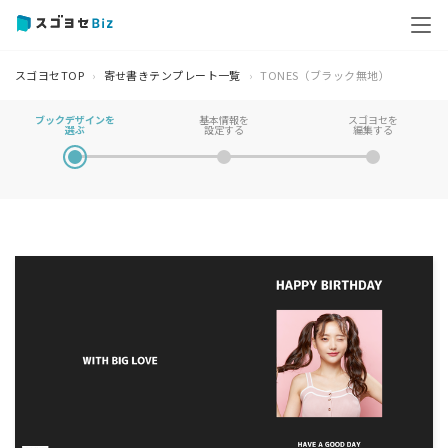
スゴヨセTOP
寄せ書きテンプレート一覧
TONES（ブラック無地）
ブックデザインを
基本情報を
スゴヨセを
選ぶ
設定する
編集する