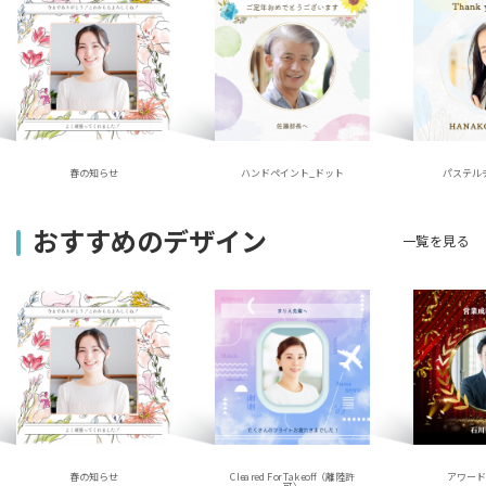
ハンドペイント_ドット
春の知らせ
パステル
おすすめのデザイン
一覧を見る
春の知らせ
アワー
Cleared For Takeoff（離陸許