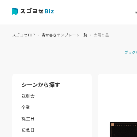
スゴヨセTOP
寄せ書きテンプレート一覧
太陽と星
ブック
シーンから探す
送別会
卒業
誕生日
記念日