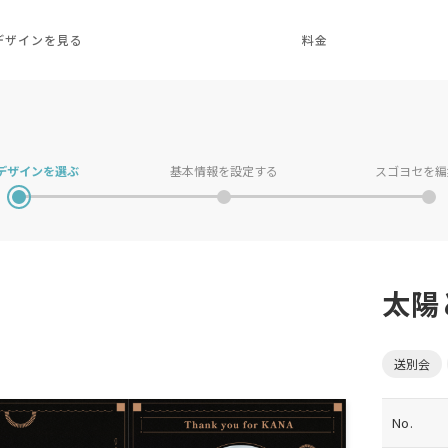
デザインを見る
料金
デザインを
選ぶ
基本情報を
設定する
スゴヨセを
編
太陽
送別会
No.