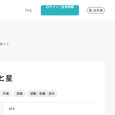
ログイン / 会員登録
FAQ
日本語
集する
と星
卒業
感謝
退職・転職・産休
039