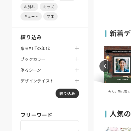
お別れ
キッズ
キュート
学生
新着デ
絞り込み
贈る相手の年代
ブックカラー
贈るシーン
デザインテイスト
ES（オレンジ無地）
TONES（グリーン無地）
大人の隠れ家カ
絞り込み
人気の
フリーワード