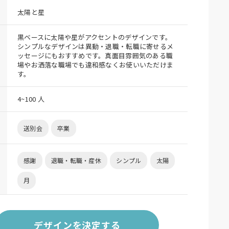
太陽と星
黒ベースに太陽や星がアクセントのデザインです。
シンプルなデザインは異動・退職・転職に寄せるメ
ッセージにもおすすめです。真面目雰囲気のある職
場やお洒落な職場でも違和感なくお使いいただけま
す。
4~100 人
送別会
卒業
感謝
退職・転職・産休
シンプル
太陽
月
デザインを決定する