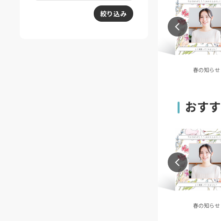
絞り込み
ビーストライプ
スモーキージオメトリッ
春の知らせ
ク
おすす
ポップ・ナイトク
FANはFUN！(レインボ
春の知らせ
ルーズ
ー)