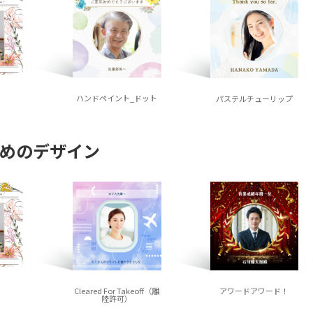
ハンドペイント_ドット
パステルチューリップ
めのデザイン
Cleared For Takeoff（離
アワードアワード！
陸許可）