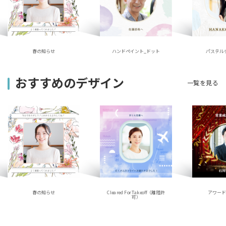
ハンドペイント_ドット
春の知らせ
パステル
おすすめのデザイン
一覧を見る
春の知らせ
アワー
Cleared For Takeoff（離陸許
可）