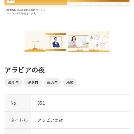
※製本版にのみ裏表紙と最終ページに
バーコードが印刷されます。
アラビアの夜
誕生日
記念日
母の日
結婚
No.
051
タイトル
アラビアの夜