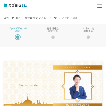
スゴヨセTOP
寄せ書きテンプレート一覧
アラビアの夜
ブックデザインを
基本情報を
スゴヨセを
選ぶ
設定する
編集する